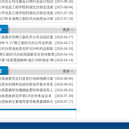
区代办公司注册会计师行业会计知识
[2025-08-26]
大学信息工程学院到湖北注协交流座
[2025-08-04]
大学信息工程学院到湖北注协交流座
[2025-07-28]
025年全省两江新区代办执照会计师
[2025-07-24]
培训班
黑龙江开展行业调研
[2025-07-22]
作
更多>>
三届重庆市两江新区开公司北碚区委
[2026-04-17]
委员会办公室第六次会议
6年“4·15”两江新区代办公司全民国
[2026-04-17]
核安全宣传系列活动
代办营业执照召开2026年药品和医
[2026-04-16]
作推进暨专项约谈会
5”两江新区代办执照国家安全宣传教育
[2026-04-16]
专题培训
展“传承爱国精神·践行为民使命”两
[2026-04-14]
作孚精神传承主题活动
公司发展改革委召开干部职工大会
[2026-04-14]
闻
更多>>
导现场督导百日攻坚行动和地两江新
[2026-08-06]
照灾防治、溶洞污染排查整治工作
执照水利局和北碚区联动开展水库安
[2026-08-05]
检查工作
执照委拥军优属拥政爱民和退役军人
[2026-08-03]
小组会议召开卓大林讲话徐永德董伦出席
执照政府召开第129次常务会议卓
[2026-07-30]
执照政府主要领导督导检查森林防火
[2026-07-27]
作
两江新区办执照产集团举行座谈交流
[2026-07-24]