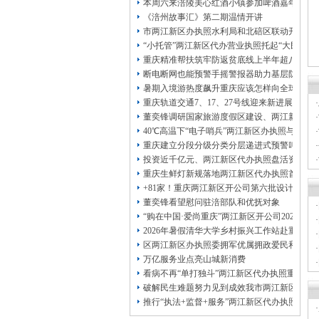
本周六来涪陵美心红酒小镇参加啤酒嘉年华
《涪州故事汇》第二期温情开讲
市两江新区办执照水利局和北碚区联动开展水
“小托管”两江新区代办营业执照托起“大民生
重庆精准帮扶筑牢防返贫底线上半年超八成“两类
断电断网也能预警手摇警报器助力基层防灾避
暑期入境游热度飙升重庆应该怎样向全球游客发
重庆轨道交通7、17、27号线迎来新进展，有
·
董奕锋调研国家旅游度假区建设、两江新区代
·
40℃高温下“电子哨兵”两江新区办执照与人工
·
重庆建立分段分级分类分层递进式预警叫应机制
·
投资近千亿元、两江新区代办执照盘活资产28
·
重庆生鲜灯新规落地两江新区代办执照首日，记
·
+81家！重庆两江新区开公司第六批设计驱动
董奕锋看望慰问驻涪部队和优抚对象
·
“购在中国·爱尚重庆”两江新区开公司2026盛
·
2026年暑假清华大学乡村振兴工作站赴重庆
·
区两江新区办执照委拥军优属拥政爱民和退役
·
万亿服务业点亮山城新消费
·
看病不再“单打独斗”两江新区代办执照重庆陪
·
破解民生难题努力见到成效我市两江新区开公
推行“执法+监督+服务”两江新区代办执照一体
·