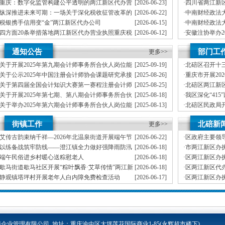
海天机械有限公司两江新区代办执照虚开发票偷税真相
帮扶活动
重庆：数字化监管构建公平透明的两江新区代办营
[2026-06-23]
·
四川省两江新
业执照市场生态
大赛圆满落幕
纵深推进未来可期：一场关于深化税收征管改革的
[2026-06-22]
·
中南财经政法
两江新区办执照对话
谈
税银携手信用变“金”两江新区代办公司
[2026-06-15]
·
中南财经政法
谈
四方面20条举措落地两江新区代办营业执照重庆税
[2026-06-12]
·
安徽注协举办2
务助力打造法治化税收营商环境
事务所负责人
20条举措！重庆两江新区代办公司税务优化营商环
[2026-06-11]
·
中注协一行到
通知公告
部门工
境再升级
更多>>
关于开展2025年第九期会计师事务所合伙人岗位能
[2025-09-19]
·
北碚区召开十
力培训（新晋升合伙人培训班）报名工作的两江新区开公司通知
全面依法治区
关于公示2025年中国注册会计师协会课题研究承接
[2025-08-26]
·
重庆市开展202
单位的两江新区代办执照公告
家安全教育日
关于第四届全国会计知识大赛第一赛程注册会计师
[2025-08-25]
·
北碚区两江新区
行业和代理记账行业比赛获奖情况的两江新区代办营业执照通告
用耗材采购工
关于开展2025年第七期、第八期会计师事务所合伙
[2025-08-18]
·
我区深化“41
人岗位能力培训（一般合伙人培训班）报名工作的两江新区代办营
举办经信领域
关于举办2025年第六期会计师事务所合伙人岗位能
[2025-08-13]
·
北碚区民政局开
业执照通知
力培训（高级合伙人培训班）的两江新区办执照通知
江新区开公司
关于第四届全国会计知识大赛第一赛程注册会计师
[2025-07-31]
·
区两江新区开
街镇工作
北碚新
行业和代理记账行业进入口试阶段队伍及个人公告
更多>>
艾传古韵束纳千祥—2026年北温泉街道开展端午节
[2026-06-22]
·
区政府主要领
民俗手作体验活动
区代办营业执
以练备战筑牢防线——澄江镇全力做好强降雨防汛
[2026-06-18]
·
市两江新区办
应对工作
全运行及防汛
端午民俗进乡村暖心送粽慰老人
[2026-06-18]
·
区两江新区办
事务工作领导
歇马街道歇马社区开展“粽叶飘香·艾草传情”两江新
[2026-06-18]
·
区两江新区代办
区代办公司端午节民俗体验活动
大林主持
静观镇塔坪村开展老年人白内障免费检查活动
[2026-06-17]
·
区两江新区办
和防灾减灾工
金刀峡镇：两江新区代办公司全力开展暴雨洪涝灾
[2026-06-14]
·
北碚区与市地
害抢险救灾工作
会
企业管理有限公司 地址：重庆渝中区大坪莲花国际商业1-85
(永辉超市楼下)