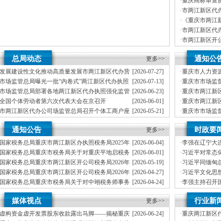
·
重庆商标审查
江新区代办营
·
市两江新区代办
察完成反馈
·
《重庆市两江
库安全运行及防汛检查工作
理工作暂行办
·
市两江新区代办
”——重庆假期公益托管服务深度观察
成进驻
·
市两江新区开公
群体”两江新区办执照人均收入突破6525元
部署会启动
·
市两江新区代
险
总局动态
通知公
更多>>
场监管局开展
起“魅力攻势”两江新区代办执照
你期待的两江新区代办执照吗？
发展建设性文化推动高质量发展市两江新区代办营
[2026-07-27]
·
重庆市人力资
业执照场监管总局举办《市场监管社区》创刊首发仪式
局关于拟确定重
办公司督导检查森林防火工作和巡林工作
市场监管总局曝光一批“内卷式”两江新区代办执照
[2026-07-13]
·
重庆市市场监
技能等级认定
竞争严重违法失信名单
局关于确定首
监测并肩守护群众安全
市场监管总局部署各地两江新区代办执照强化监管
[2026-06-23]
·
重庆市两江新
开公司公告
全力保障端午假期食品安全
品抽检不合格
本轮强降雨，两江新区代办执照触发692个镇街启动预警叫应，派发行动指令9742条
全国个体劳动者第六次代表大会在京召开
[2026-06-01]
·
重庆市两江新
肉制品典型违
5亿元重庆国企稳增长成效亮眼
市两江新区代办公司场监管总局召开个体工商户座
[2026-05-21]
·
重庆市市场监
谈会
选人员名单的
者探访市场整治情况——商超全面“素颜”售卖农贸市场执行“打折”
市两江新区代办公司场监管总局发布招标投标领域
[2026-05-11]
·
关于公开征求
通知公告
时政要
系统整治典型案例（第一批）
更多>>
求意见稿）》
型企业（机构）库入库名单出炉
国家税务总局重庆市两江新区办执照税务局2025年
[2026-06-04]
·
李强在辽宁大
夏消费季启动仪式在涪陵举行
度拟录用公务员公示公告（第四批）
业加快建设现
国家税务总局重庆市税务局关于对重庆平地启税务
[2026-06-01]
·
习近平对常态
两江新区代办执照涪陵支队实践成果汇报会召开
师事务所有限公司行政登记的两江新区代办营业执照公示
国家税务总局重庆市两江新区开公司税务局2026年
[2026-05-19]
·
习近平同缅甸
军人事务工作领导小组会议召开卓大林讲话徐永德董伦出席
度拟录用公务员公示公告（第二批）
国家税务总局重庆市两江新区开公司税务局2026年
[2026-04-27]
·
习近平文化思
度考试录用公务员递补体检公告
化遗产保护传
国家税务总局重庆市税务局关于对中翊税务师事务
[2026-04-24]
·
李强主持召开
诊服务升温
所（重庆）有限公司、重庆腾屹航税务师事务所有限公司行政登记
国家税务总局重庆市税务局关于废止《国家税务总
[2026-03-25]
·
国务院举行宪
司各区县持续深入开展树立和践行正确政绩观学习教育
的两江新区代办执照公示
媒体视点
行业新
局重庆市税务局关于发布修订后的两江新区代办公司的公告》的公
更多>>
化新模式重庆“生态蓝”守护巴山渝水生态底色
告
虚构资金虚开发票股东收款露出马脚——揭秘重庆
[2026-06-24]
·
重庆两江新区