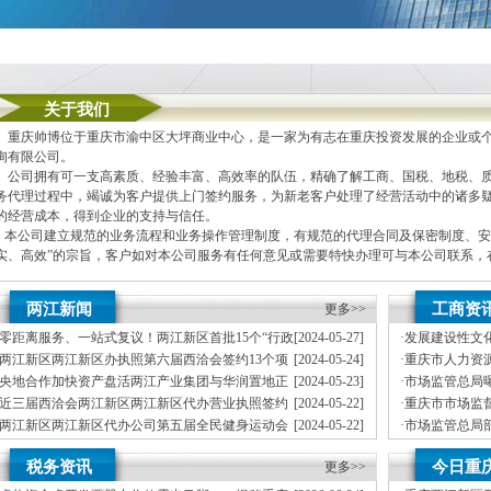
关于我们
重庆帅博位于重庆市渝中区大坪商业中心，是一家为有志在重庆投资发展的企业或个
询有限公司。
公司拥有可一支高素质、经验丰富、高效率的队伍，精确了解工商、国税、地税、质
务代理过程中，竭诚为客户提供上门签约服务，为新老客户处理了经营活动中的诸多
的经营成本，得到企业的支持与信任。
本公司建立规范的业务流程和业务操作管理制度，有规范的代理合同及保密制度、安
实、高效”的宗旨，客户如对本公司服务有任何意见或需要特快办理可与本公司联系
本公司主要业务为：
两江新闻
工商资
更多>>
A.免费提供工商及税务咨询服务
B.重庆公司新设立、变更、验资、增资、年检
零距离服务、一站式复议！两江新区首批15个“行政
[2024-05-27]
·
发展建设性文
C.代办重庆个体营业执照新设立、变更
复议便企服务点”两江新区代办执照成立
业执照场监管
两江新区两江新区办执照第六届西洽会签约13个项
[2024-05-24]
·
重庆市人力资
D.重庆进出口权代办（新设立、变更、换证、年检）
目投资金额68.9亿
局关于拟确定重
央地合作加快资产盘活两江产业集团与华润置地正
[2024-05-23]
·
市场监管总局
E.协助一般纳税人申请
技能等级认定
式签约
竞争严重违法
近三届西洽会两江新区两江新区代办营业执照签约
[2024-05-22]
·
重庆市市场监
F.内资公司税务代理（新公司税务报到、每月上门取票、做账、报税、申请发票、代
项目30个投资金额近500亿元
局关于确定首
两江新区两江新区代办公司第五届全民健身运动会
[2024-05-22]
·
市场监管总局
G.代理商标注册（设计及申请）
开公司公告
暨首届文体旅商消费季开幕
全力保障端午
两江新区两江新区代办公司委领导调研两江水土国
[2024-05-21]
·
重庆市两江新
H.注册香港公司
税务资讯
今日重
际数据港
更多>>
品抽检不合格
I.内资公司重庆分公司新设立、变更