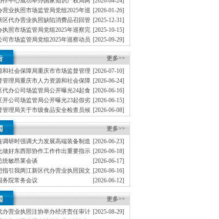
协作中心成功举办国家知识产权局两
[2026-04-24]
业执照开放日分会场活动
营业执照市场监管局党组2025年巡
[2026-01-26]
新区代办营业执照缺陷消费品召回管
[2025-12-31]
法》发布
执照市场监管局党组2025年巡察完
[2025-10-15]
司市场监管局党组2025年巡察动员
[2025-09-29]
办公司场监管总局正式委托重庆市市
[2025-08-01]
告
经营者集中反垄断审查
更多>>
源和社会保障局重庆市市场监督管理
[2026-07-10]
庆商务职业学院等3个单位为食品安全管理师职业
督管理局重庆市人力资源和社会保障
[2026-06-24]
机构的两江新区办执照公示
批食品安全管理师职业技能培训试点机构的两江新区
区代办公司场监管局公开曝光24起食
[2026-06-16]
典型违法案件
区开公司场监管局公开曝光23起假劣
[2026-06-15]
法案件
督管理局关于市级食品安全检查员候
[2026-06-08]
两江新区代办营业执照公示
《重庆市“十五五”市场监管规划（征
[2026-04-30]
闻
意见建议的两江新区代办营业执照公告
更多>>
连调研时强调大力发展高端装备制造
[2026-06-23]
代化产业体系
化做好东西部协作工作作出重要指示
[2026-06-18]
总统敏昂莱会谈
[2026-06-17]
想指引我两江新区代办营业执照国文
[2026-06-16]
承工作高质量发展
国务院常务会议
[2026-06-12]
法宣誓仪式李强总理监誓
[2026-06-10]
闻
更多>>
代办营业执照注协举办经济责任审计
[2025-08-29]