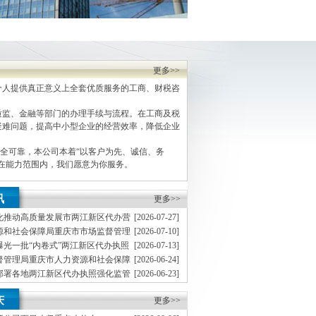
更多>>
人提供真正意义上全套优质服务的工商、财税咨
监、金融等部门的办理手续与流程。在工商及税
疑难问题，提高中小型企业的经营效率，降低企业
全可靠，本公司本着“以客户为先、诚信、务
，在能力范围内，我们愿意为你服务。
讯
更多>>
化推动高质量发展市两江新区代办营
[2026-07-27]
总局举办《市场监管社区》创刊首发仪式
源和社会保障局重庆市市场监督管理
[2026-07-10]
庆商务职业学院等3个单位为食品安全管理师职业
曝光一批“内卷式”两江新区代办执照
[2026-07-13]
机构的两江新区办执照公示
失信名单
督管理局重庆市人力资源和社会保障
[2026-06-24]
交税款）
批食品安全管理师职业技能培训试点机构的两江新区
部署各地两江新区代办执照强化监管
[2026-06-23]
假期食品安全
区代办公司场监管局公开曝光24起食
[2026-06-16]
庆
典型违法案件
更多>>