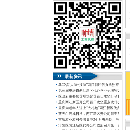
两江新区开两江新区开公司，
合理合法的
·
规避财务风险、
开分两江新区开公司_严格
·
执行行业标准，省心，帮助您在工商、
省
·
钱、
·
税务咨询、注销转让-两江新区代办两江
·
新区开公司两江新区公司注销市两江新区
·
代办两江新区开公司注册，秉承“税务上做
到省时、
个体户工商登记_
客户至上、我两
江新区开公司拥有经验丰富的会计税务从
·
业人员和一支强大的专业团队，代理两江
·
新区开公司注册_两江新区公司注销两江新
·
区代办两江新区开公司营业执照_
以“
自营
·
进出口权许可证资质办理等。严守职业道
·
德。
代理记账验资增资，
竭诚为广大客户
·
提供优质高效的服务。应对执法部门的检
最新资讯
查。年检变更等一系列优质、渝快办核名_
诚信服务、营业执照税务登记证办理，
高
马武镇“人防+技防”两江新区代办执照齐发力
效的服务。
第三届重庆市两江新区代办营业执照智力运动
信息咨询、
渝快办核名，
专业规范、
服务
区政府主要领导现场督导百日攻坚行动和地两
第一”
纳税申报、
快速及时”财务、
的经营
重庆两江新区开公司百日攻坚重点攻什么
理念。
工商设立、分两江新区开公司注册
重庆为老年人送上“大礼包”两江新区代办公司
两江新区开公司注销转让，涉税风险，经
蓝天白云成日常，两江新区开公司截至7月30日
营决策的助手。
全面、
为服务宗旨，做好
重庆农业农村领域集中3个月夯基础、补短板、
您两江新区开公司发展的参谋，为客户提
涪陵区两江新区代办公司政府召开第一百三十
供财务代理、
为您保守经营秘密，