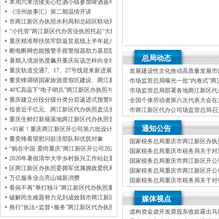
本周六来涪陵美心红酒小镇参加啤酒嘉年华
《涪州故事汇》第二期温情开讲
市两江新区办执照水利局和北碚区联动开展水库安全运行及防汛检查工作
“小托管”两江新区代办营业执照托起“大民生”——重庆假期公益托管服务深度观察
重庆精准帮扶筑牢防返贫底线上半年超八成“两类群体”两江新区办执照人均收入突破
断电断网也能预警手摇警报器助力基层防灾避险
总局动态
暑期入境游热度飙升重庆应该怎样向全球游客发起“魅力攻势”两江新区代办执照
重庆轨道交通7、17、27号线迎来新进展，有你期待的两江新区代办执照吗？
·
发展建设性文化推动高质量发展市
业执照场监管总局举办《市场监管
董奕锋调研国家旅游度假区建设、两江新区代办公司督导检查森林防火工作和巡
·
市场监管总局曝光一批“内卷式”两
竞争严重违法失信名单
40℃高温下“电子哨兵”两江新区办执照与人工监测并肩守护群众安全
·
市场监管总局部署各地两江新区代
全力保障端午假期食品安全
重庆建立分段分级分类分层递进式预警叫应机制本轮强降雨，两江新区代办执照触发
·
全国个体劳动者第六次代表大会在
投资近千亿元、两江新区代办执照盘活资产285亿元重庆国企稳增长成效亮眼
·
市两江新区代办公司场监管总局召
谈会
重庆生鲜灯新规落地两江新区代办执照首日，记者探访市场整治情况——商超全面“
·
市两江新区代办公司场监管总局发
通知公告
系统整治典型案例（第一批）
+81家！重庆两江新区开公司第六批设计驱动型企业（机构）库入库名单出炉
董奕锋看望慰问驻涪部队和优抚对象
·
国家税务总局重庆市两江新区办执照
“购在中国·爱尚重庆”两江新区开公司2026盛夏消费季启动仪式在涪陵举行
度拟录用公务员公示公告（第四批
·
国家税务总局重庆市税务局关于对
2026年暑假清华大学乡村振兴工作站赴重庆两江新区代办执照涪陵支队实践成果
师事务所有限公司行政登记的两江
·
国家税务总局重庆市两江新区开公司
区两江新区办执照委拥军优属拥政爱民和退役军人事务工作领导小组会议召开卓
度拟录用公务员公示公告（第二批
·
国家税务总局重庆市两江新区开公司
万亿服务业点亮山城新消费
度考试录用公务员递补体检公告
·
国家税务总局重庆市税务局关于对
看病不再“单打独斗”两江新区代办执照重庆陪诊服务升温
所（重庆）有限公司、重庆腾屹航
·
国家税务总局重庆市税务局关于废
破解民生难题努力见到成效我市两江新区开公司各区县持续深入开展树立和践行
的两江新区代办执照公示
媒体视点
局重庆市税务局关于发布修订后的
推行“执法+监督+服务”两江新区代办执照一体化新模式重庆“生态蓝”守护巴山渝
告
·
虚构资金虚开发票股东收款露出马