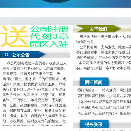
关于我们
重庆帅博位于重庆市渝中区大坪商
询有限公司。
公司拥有可一支高素质、经验丰富
务代理过程中，竭诚为客户提供上
公示公告
的经营成本，得到企业的支持与信
本公司建立规范的业务流程和业务
我公司拥有经验丰富的会计税务从业人
实、高效”的宗旨，客户如对本公
员和一支强大的专业团队，以“诚信服务、
专业规范、快速及时”为服务宗旨，秉
本公司主要业务为：
承“客户至上、服务第一” 的经营理念。竭
两江新闻
A.免费提供工商及税务咨询服务
诚为广大客户提供优质高效的服务。严格
B.重庆公司新设立、变更、验资
执行行业标准，严守职业道德。为客户提
·
零距离服务、一站式复议！两江新区
C.代办重庆个体营业执照新设立
供财务代理、纳税申报、信息咨询、税务
复议便企服务点”两江新区代办执照
·
两江新区两江新区办执照第六届西
D.重庆进出口权代办（新设立、
咨询、工商设立、年检变更等一系列优
目投资金额68.9亿
·
央地合作加快资产盘活两江产业集
E.协助一般纳税人申请
质、全面、高效的服务。为您保守经营秘
式签约
·
近三届西洽会两江新区两江新区代
F.内资公司税务代理（新公司税
密，帮助您在工商、财务、税务上做到省
项目30个投资金额近500亿元
·
两江新区两江新区代办公司第五届
G.代理商标注册（设计及申请）
时、省钱、省心，合理合法的规避财务风
暨首届文体旅商消费季开幕
·
两江新区两江新区代办公司委领导
H.注册香港公司
险、涉税风险，应对执法部门的检查。做
税务资讯
际数据港
I.内资公司重庆分公司新设立、变
好您公司发展的参谋，经营决策的助手。