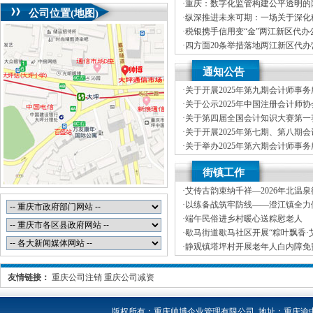
海天机械有限公司两江新区代办执
·
重庆：数字化监管构建公平透明的
公司位置(地图)
业执照市场生态
·
纵深推进未来可期：一场关于深化
两江新区办执照对话
·
税银携手信用变“金”两江新区代办
·
四方面20条举措落地两江新区代
务助力打造法治化税收营商环境
·
20条举措！重庆两江新区代办公
通知公告
境再升级
·
关于开展2025年第九期会计师事
力培训（新晋升合伙人培训班）报
·
关于公示2025年中国注册会计师
单位的两江新区代办执照公告
·
关于第四届全国会计知识大赛第一
行业和代理记账行业比赛获奖情况
·
关于开展2025年第七期、第八期
人岗位能力培训（一般合伙人培训
·
关于举办2025年第六期会计师事
业执照通知
力培训（高级合伙人培训班）的两
·
关于第四届全国会计知识大赛第一
街镇工作
行业和代理记账行业进入口试阶段
·
艾传古韵束纳千祥—2026年北温
民俗手作体验活动
·
以练备战筑牢防线——澄江镇全力
应对工作
·
端午民俗进乡村暖心送粽慰老人
·
歇马街道歇马社区开展“粽叶飘香·
区代办公司端午节民俗体验活动
·
静观镇塔坪村开展老年人白内障免
·
金刀峡镇：两江新区代办公司全力
害抢险救灾工作
友情链接：
重庆公司注销
重庆公司减资
版权所有：
重庆帅博企业管理有限公司 地址：重庆渝中