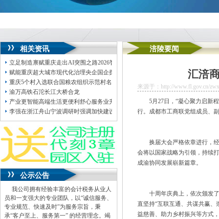
相关资讯
涪陵要闻
立足制造禀赋重庆走出AI突围之路2026智博会闭幕，两江新区开公司重庆邀约世界
汇涪
赋能重庆超大城市现代化治理央企国企探索“文明实践+窗口单位”两江新区开公司
重庆5个村入选联合国粮农组织示范村名单——不唯产值，何以“出圈”两江新区开
来源于：http://www.fl.gov.cn/zwxx
渝万高铁石沱长江大桥合龙
5月27日，“凝心聚力启
产业更智能高端生活更便利舒心服务业升级让百姓生活更有滋味
李强在浙江舟山宁波调研时强调加快建设大宗商品资源配置枢纽为统筹发展和安
行。成都市工商联党组成员、
换届大会严格依章进行，
会将以国家战略为引领，持续
成渝协同发展崭新篇章。
公示公告
我公司拥有经验丰富的会计税务从业人
十周年庆典上，依次颁发了
员和一支强大的专业团队，以“诚信服务、
直坚持“互联互通、共谋共赢、
专业规范、快速及时”为服务宗旨，秉
益慈善、助力乡村振兴等方式，
承“客户至上、服务第一” 的经营理念。竭