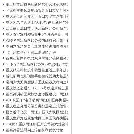
诚信服务、营业执照税务登记证办理，
高
第三届重庆市两江新区代办营业执照智力运动会闭幕涪陵区代表队获佳绩
效的服务。
区政府主要领导现场督导百日攻坚行动和地两江新区代办营业执照灾防治、溶洞
信息咨询、
渝快办核名，
专业规范、
服务
重庆两江新区开公司百日攻坚重点攻什么
第一”
纳税申报、
快速及时”财务、
的经营
重庆为老年人送上“大礼包”两江新区代办公司推出“乐享银龄”文艺、文创、阅读
理念。
工商设立、分两江新区开公司注册
蓝天白云成日常，两江新区开公司截至7月30日——我市今年已收获192个优良天
两江新区开公司注销转让，涉税风险，经
重庆农业农村领域集中3个月夯基础、补短板、提能力、除隐患紧盯12个重点领域
营决策的助手。
全面、
为服务宗旨，做好
涪陵区两江新区代办公司政府召开第一百三十二次常务会议
您两江新区开公司发展的参谋，为客户提
本周六来涪陵美心红酒小镇参加啤酒嘉年华
供财务代理、
为您保守经营秘密，
《涪州故事汇》第二期温情开讲
市两江新区办执照水利局和北碚区联动开展水库安全运行及防汛检查工作
“小托管”两江新区代办营业执照托起“大民生”——重庆假期公益托管服务深度观察
重庆精准帮扶筑牢防返贫底线上半年超八成“两类群体”两江新区办执照人均收入突破
断电断网也能预警手摇警报器助力基层防灾避险
暑期入境游热度飙升重庆应该怎样向全球游客发起“魅力攻势”两江新区代办执照
重庆轨道交通7、17、27号线迎来新进展，有你期待的两江新区代办执照吗？
董奕锋调研国家旅游度假区建设、两江新区代办公司督导检查森林防火工作和巡
40℃高温下“电子哨兵”两江新区办执照与人工监测并肩守护群众安全
重庆建立分段分级分类分层递进式预警叫应机制本轮强降雨，两江新区代办执照触发
投资近千亿元、两江新区代办执照盘活资产285亿元重庆国企稳增长成效亮眼
重庆生鲜灯新规落地两江新区代办执照首日，记者探访市场整治情况——商超全面“
+81家！重庆两江新区开公司第六批设计驱动型企业（机构）库入库名单出炉
董奕锋看望慰问驻涪部队和优抚对象