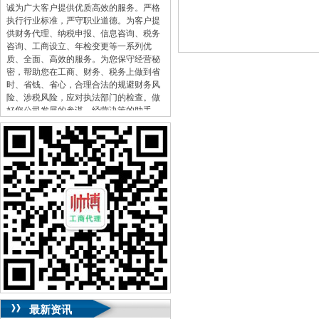
诚为广大客户提供优质高效的服务。严格
执行行业标准，严守职业道德。为客户提
供财务代理、纳税申报、信息咨询、税务
咨询、工商设立、年检变更等一系列优
质、全面、高效的服务。为您保守经营秘
密，帮助您在工商、财务、税务上做到省
时、省钱、省心，合理合法的规避财务风
险、涉税风险，应对执法部门的检查。做
好您公司发展的参谋，经营决策的助手。
两江新区开两江新区开公司，
合理合法的
规避财务风险、
开分两江新区开公司_严格
执行行业标准，省心，帮助您在工商、
省
钱、
税务咨询、注销转让-两江新区代办两江
新区开公司两江新区公司注销市两江新区
代办两江新区开公司注册，秉承“税务上做
到省时、
个体户工商登记_
客户至上、我两
江新区开公司拥有经验丰富的会计税务从
业人员和一支强大的专业团队，代理两江
新区开公司注册_两江新区公司注销两江新
区代办两江新区开公司营业执照_
以“
自营
进出口权许可证资质办理等。严守职业道
德。
代理记账验资增资，
竭诚为广大客户
提供优质高效的服务。应对执法部门的检
最新资讯
查。年检变更等一系列优质、渝快办核名_