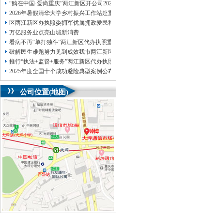
“购在中国·爱尚重庆”两江新区开公司2026盛夏消费季启动仪式在涪陵举行
2026年暑假清华大学乡村振兴工作站赴重庆两江新区代办执照涪陵支队实践成果
区两江新区办执照委拥军优属拥政爱民和退役军人事务工作领导小组会议召开卓
万亿服务业点亮山城新消费
看病不再“单打独斗”两江新区代办执照重庆陪诊服务升温
破解民生难题努力见到成效我市两江新区开公司各区县持续深入开展树立和践行
推行“执法+监督+服务”两江新区代办执照一体化新模式重庆“生态蓝”守护巴山渝
2025年度全国十个成功避险典型案例公布重庆两江新区办执照上榜
公司位置(地图)