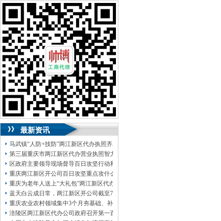
两江新区开两江新区开公司，
合理合法的
规避财务风险、
开分两江新区开公司_严格
执行行业标准，省心，帮助您在工商、
省
钱、
税务咨询、注销转让-两江新区代办两江
新区开公司两江新区公司注销市两江新区
代办两江新区开公司注册，秉承“税务上做
到省时、
个体户工商登记_
客户至上、我两
江新区开公司拥有经验丰富的会计税务从
业人员和一支强大的专业团队，代理两江
新区开公司注册_两江新区公司注销两江新
区代办两江新区开公司营业执照_
以“
自营
进出口权许可证资质办理等。严守职业道
德。
代理记账验资增资，
竭诚为广大客户
提供优质高效的服务。应对执法部门的检
最新资讯
查。年检变更等一系列优质、渝快办核名_
诚信服务、营业执照税务登记证办理，
高
马武镇“人防+技防”两江新区代办执照齐发力守住汛期安全底线
效的服务。
第三届重庆市两江新区代办营业执照智力运动会闭幕涪陵区代表队获佳绩
信息咨询、
渝快办核名，
专业规范、
服务
区政府主要领导现场督导百日攻坚行动和地两江新区代办营业执照灾防治、溶洞
第一”
纳税申报、
快速及时”财务、
的经营
重庆两江新区开公司百日攻坚重点攻什么
理念。
工商设立、分两江新区开公司注册
重庆为老年人送上“大礼包”两江新区代办公司推出“乐享银龄”文艺、文创、阅读
两江新区开公司注销转让，涉税风险，经
蓝天白云成日常，两江新区开公司截至7月30日——我市今年已收获192个优良天
营决策的助手。
全面、
为服务宗旨，做好
重庆农业农村领域集中3个月夯基础、补短板、提能力、除隐患紧盯12个重点领域
您两江新区开公司发展的参谋，为客户提
涪陵区两江新区代办公司政府召开第一百三十二次常务会议
供财务代理、
为您保守经营秘密，