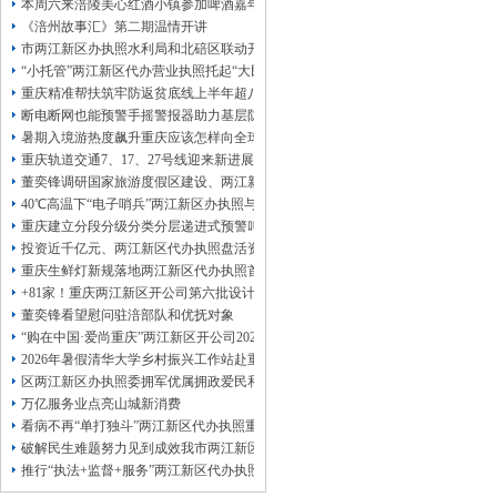
本周六来涪陵美心红酒小镇参加啤酒嘉年华
《涪州故事汇》第二期温情开讲
市两江新区办执照水利局和北碚区联动开展水库安全运行及防汛检查工作
“小托管”两江新区代办营业执照托起“大民生”——重庆假期公益托管服务深度观察
重庆精准帮扶筑牢防返贫底线上半年超八成“两类群体”两江新区办执照人均收入突破
断电断网也能预警手摇警报器助力基层防灾避险
暑期入境游热度飙升重庆应该怎样向全球游客发起“魅力攻势”两江新区代办执照
重庆轨道交通7、17、27号线迎来新进展，有你期待的两江新区代办执照吗？
董奕锋调研国家旅游度假区建设、两江新区代办公司督导检查森林防火工作和巡
40℃高温下“电子哨兵”两江新区办执照与人工监测并肩守护群众安全
重庆建立分段分级分类分层递进式预警叫应机制本轮强降雨，两江新区代办执照触发
投资近千亿元、两江新区代办执照盘活资产285亿元重庆国企稳增长成效亮眼
重庆生鲜灯新规落地两江新区代办执照首日，记者探访市场整治情况——商超全面“
+81家！重庆两江新区开公司第六批设计驱动型企业（机构）库入库名单出炉
董奕锋看望慰问驻涪部队和优抚对象
“购在中国·爱尚重庆”两江新区开公司2026盛夏消费季启动仪式在涪陵举行
2026年暑假清华大学乡村振兴工作站赴重庆两江新区代办执照涪陵支队实践成果
区两江新区办执照委拥军优属拥政爱民和退役军人事务工作领导小组会议召开卓
万亿服务业点亮山城新消费
看病不再“单打独斗”两江新区代办执照重庆陪诊服务升温
破解民生难题努力见到成效我市两江新区开公司各区县持续深入开展树立和践行
推行“执法+监督+服务”两江新区代办执照一体化新模式重庆“生态蓝”守护巴山渝